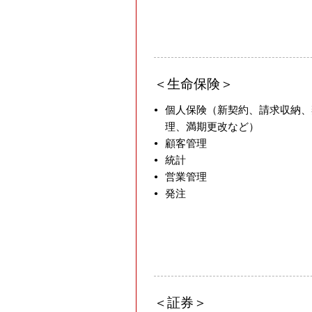
メ
ン
ト
部
生命保険
ERP
個人保険（新契約、請求収納、
シ
理、満期更改など）
ス
顧客管理
テ
統計
営業管理
ム
発注
事
業
部
海
外
証券
研