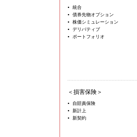
究
統合
債券先物オプション
開
株価シミュレーション
発
デリバティブ
拠
ポートフォリオ
点
損害保険
自賠責保険
新計上
新契約