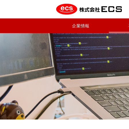
企業情報
代
シ
ト
表
ス
ッ
挨
テ
プ
拶
ム
メ
会
事
ッ
社
業
セ
概
部
ー