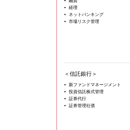
融資
ン
あ
経理
プ
る
ネットバンキング
市場リスク管理
ロ
質
バ
問
イ
募
ダ
集
事
要
業
項
信託銀行
部
デ
新ファンドマネージメント
ー
投資信託株式管理
証券代行
タ
証券管理社債
マ
ネ
ジ