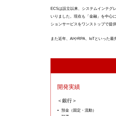
要
IT
ジ
ECSは設立以来、システムインテグ
ア
ソ
福
いりました。現在も「金融」を中心に
ク
リ
利
ションサービスをワンストップで提
セ
ュ
厚
ス
ー
生
また近年、AIやRPA、IoTといっ
マ
シ
社
ッ
ョ
員
プ
ン
イ
沿
部
ン
革
ソ
タ
リ
ビ
開発実績
ュ
ュ
ー
ー
銀行
シ
よ
預金（固定・流動）
ョ
く