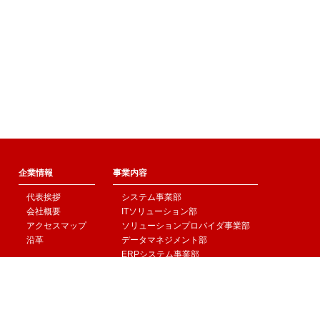
企業情報
事業内容
代表挨拶
システム事業部
会社概要
ITソリューション部
アクセスマップ
ソリューションプロバイダ事業部
沿革
データマネジメント部
ERPシステム事業部
海外研究開発拠点
IR情報
CSR情報
トピックス
採用情報