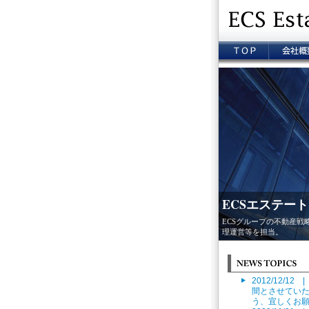
ECSエステート
ECSグループの不動産
理運営等を担当。
2012/12/1
間とさせてい
う、宜しくお