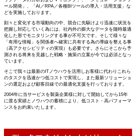
ール開発」、「AI／RPA／各種BIツールの導入・活用支援」な
どを実施しております。
刻々と変化する市場動向の中、競合に先駆けより迅速に状況を
把握し対応していく為には、社内外の膨大なデータを随時最適
化した形でモニタリングする事が不可欠です。そして様々な
「有用な情報」を関係者へ確実に共有する為の導線を整える事
（高アクセシビリティの実現）も必要です。さらにそこから予
測される将来を見越した戦略・施策の立案が今では必須となっ
ています。
そこで我々は最新のITノウハウを活用しお客様に代わりこれら
のタスクを迅速かつ低コストで実現し、また最新ソリューショ
ンの選定および顧客目線での最適化支援を行っております。
2004年に当サービスを製薬企業様に対して開始してから15年
に渡る実績とノウハウの蓄積により、低コスト・高パフォーマ
ンスをお約束いたします。